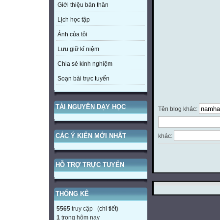
Giới thiệu bản thân
Lịch học tập
Ảnh của tôi
Lưu giữ kỉ niệm
Chia sẻ kinh nghiệm
Soạn bài trực tuyến
TÀI NGUYÊN DẠY HỌC
Tên blog khác:
CÁC Ý KIẾN MỚI NHẤT
khác:
HỖ TRỢ TRỰC TUYẾN
THỐNG KÊ
5565
truy cập (
chi tiết
)
1
trong hôm nay