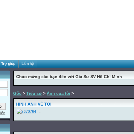
Trợ giúp
Liên hệ
Chào mừng các bạn đến với Gia Sư SV Hồ Chí Minh
Gốc
>
Tiểu sử
>
Ảnh của tôi
>
HÌNH ẢNH VỀ TÔI
...
viên