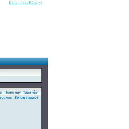
Đăng nhập / Đăng ký
cả
Tháng này
Tuần này
ượt xem
Số lượt người