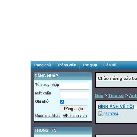
Trang chủ
Thành viên
Trợ giúp
Liên hệ
ĐĂNG NHẬP
Chào mừng các bạ
Tên truy nhập
Mật khẩu
Gốc
>
Tiểu sử
>
Ảnh
Ghi nhớ
HÌNH ẢNH VỀ TÔI
...
Quên mật khẩu
ĐK thành viên
THÔNG TIN