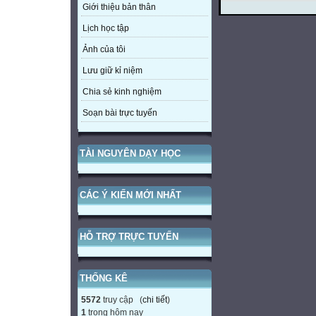
Giới thiệu bản thân
Lịch học tập
Ảnh của tôi
Lưu giữ kỉ niệm
Chia sẻ kinh nghiệm
Soạn bài trực tuyến
TÀI NGUYÊN DẠY HỌC
CÁC Ý KIẾN MỚI NHẤT
HỖ TRỢ TRỰC TUYẾN
THỐNG KÊ
5572
truy cập (
chi tiết
)
1
trong hôm nay