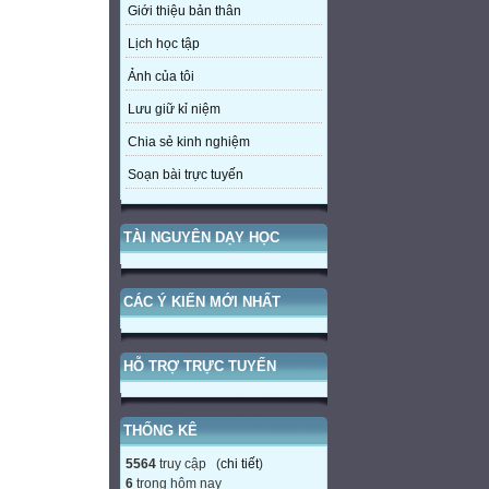
Giới thiệu bản thân
Lịch học tập
Ảnh của tôi
Lưu giữ kỉ niệm
Chia sẻ kinh nghiệm
Soạn bài trực tuyến
TÀI NGUYÊN DẠY HỌC
CÁC Ý KIẾN MỚI NHẤT
HỖ TRỢ TRỰC TUYẾN
THỐNG KÊ
5564
truy cập (
chi tiết
)
6
trong hôm nay