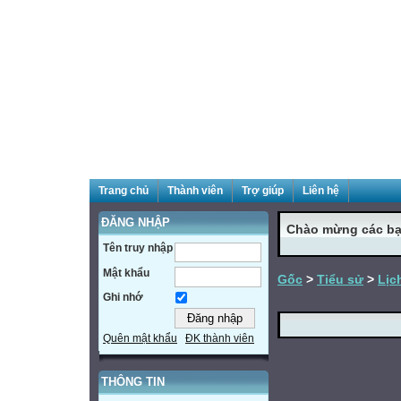
Trang chủ
Thành viên
Trợ giúp
Liên hệ
ĐĂNG NHẬP
Chào mừng các bạ
Tên truy nhập
Mật khẩu
Gốc
>
Tiểu sử
>
Lịc
Ghi nhớ
Quên mật khẩu
ĐK thành viên
THÔNG TIN