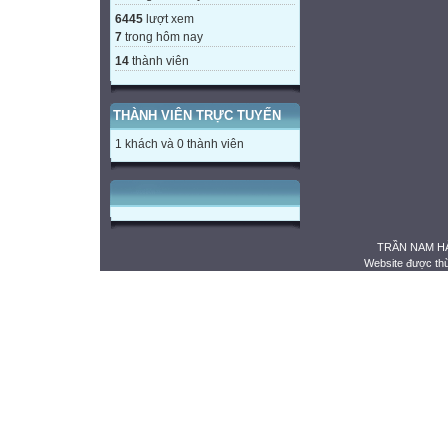
6445
lượt xem
7
trong hôm nay
14
thành viên
THÀNH VIÊN TRỰC TUYẾN
1 khách và 0 thành viên
TRẦN NAM HẢ
Website được th