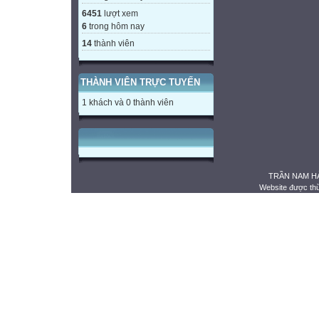
6451
lượt xem
6
trong hôm nay
14
thành viên
THÀNH VIÊN TRỰC TUYẾN
1 khách và 0 thành viên
TRẦN NAM HẢ
Website được th