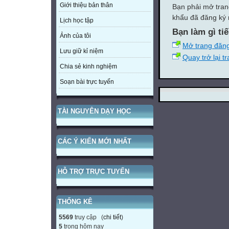
Giới thiệu bản thân
Bạn phải mở tran
khẩu đã đăng ký 
Lịch học tập
Bạn làm gì ti
Ảnh của tôi
Mở trang đăn
Lưu giữ kỉ niệm
Quay trở lại t
Chia sẻ kinh nghiệm
Soạn bài trực tuyến
TÀI NGUYÊN DẠY HỌC
CÁC Ý KIẾN MỚI NHẤT
HỖ TRỢ TRỰC TUYẾN
THỐNG KÊ
5569
truy cập (
chi tiết
)
5
trong hôm nay