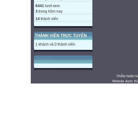
6441
lượt xem
3
trong hôm nay
14
thành viên
THÀNH VIÊN TRỰC TUYẾN
1 khách và 0 thành viên
TRẦN NAM HẢ
Website được th