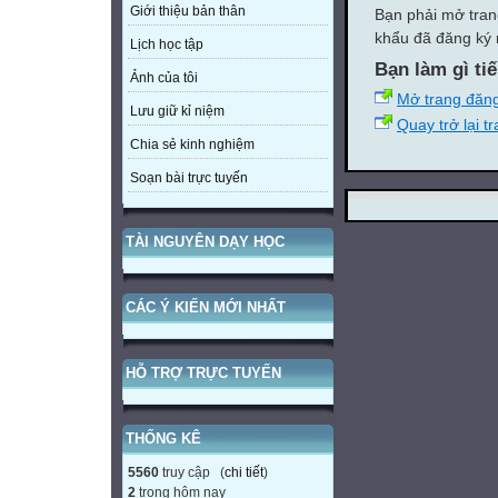
Giới thiệu bản thân
Bạn phải mở tran
khẩu đã đăng ký 
Lịch học tập
Bạn làm gì ti
Ảnh của tôi
Mở trang đăn
Lưu giữ kỉ niệm
Quay trở lại t
Chia sẻ kinh nghiệm
Soạn bài trực tuyến
TÀI NGUYÊN DẠY HỌC
CÁC Ý KIẾN MỚI NHẤT
HỖ TRỢ TRỰC TUYẾN
THỐNG KÊ
5560
truy cập (
chi tiết
)
2
trong hôm nay