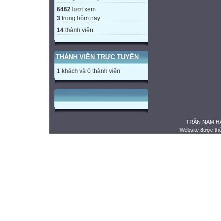
6462
lượt xem
3
trong hôm nay
14
thành viên
THÀNH VIÊN TRỰC TUYẾN
1 khách và 0 thành viên
TRẦN NAM HẢ
Website được th