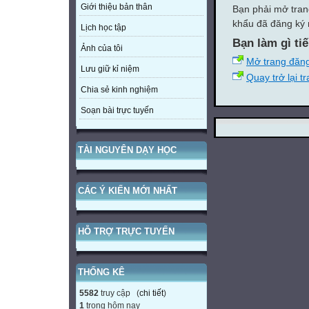
Giới thiệu bản thân
Bạn phải mở tran
khẩu đã đăng ký 
Lịch học tập
Bạn làm gì ti
Ảnh của tôi
Mở trang đăn
Lưu giữ kỉ niệm
Quay trở lại t
Chia sẻ kinh nghiệm
Soạn bài trực tuyến
TÀI NGUYÊN DẠY HỌC
CÁC Ý KIẾN MỚI NHẤT
HỖ TRỢ TRỰC TUYẾN
THỐNG KÊ
5582
truy cập (
chi tiết
)
1
trong hôm nay