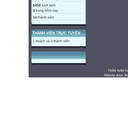
6456
lượt xem
3
trong hôm nay
14
thành viên
THÀNH VIÊN TRỰC TUYẾN
1 khách và 0 thành viên
TRẦN NAM HẢ
Website được th