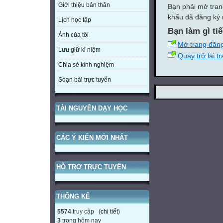
Giới thiệu bản thân
Bạn phải mở tran
khẩu đã đăng ký 
Lịch học tập
Bạn làm gì ti
Ảnh của tôi
Mở trang đăn
Lưu giữ kỉ niệm
Quay trở lại t
Chia sẻ kinh nghiệm
Soạn bài trực tuyến
TÀI NGUYÊN DẠY HỌC
CÁC Ý KIẾN MỚI NHẤT
HỖ TRỢ TRỰC TUYẾN
THỐNG KÊ
5574
truy cập (
chi tiết
)
3
trong hôm nay