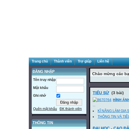
Trang chủ
Thành viên
Trợ giúp
Liên hệ
ĐĂNG NHẬP
Chào mừng các bạ
Tên truy nhập
Mật khẩu
TIỂU SỬ
(3 bài)
Ghi nhớ
HÌNH ẢNH
...
Quên mật khẩu
ĐK thành viên
KĨ NĂNG LÀM GIA 
THÔNG TIN VÀ TIỂ
THÔNG TIN
ĐẠI HỌC - CAO Đ