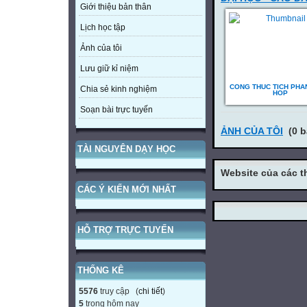
Giới thiệu bản thân
Lịch học tập
Ảnh của tôi
Lưu giữ kỉ niệm
CONG THUC TICH PHA
Chia sẻ kinh nghiệm
HOP
Soạn bài trực tuyến
ẢNH CỦA TÔI
(0 b
TÀI NGUYÊN DẠY HỌC
Website của các t
CÁC Ý KIẾN MỚI NHẤT
HỖ TRỢ TRỰC TUYẾN
THỐNG KÊ
5576
truy cập (
chi tiết
)
5
trong hôm nay