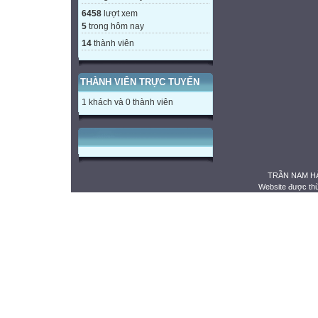
6458
lượt xem
5
trong hôm nay
14
thành viên
THÀNH VIÊN TRỰC TUYẾN
1 khách và 0 thành viên
TRẦN NAM HẢ
Website được th