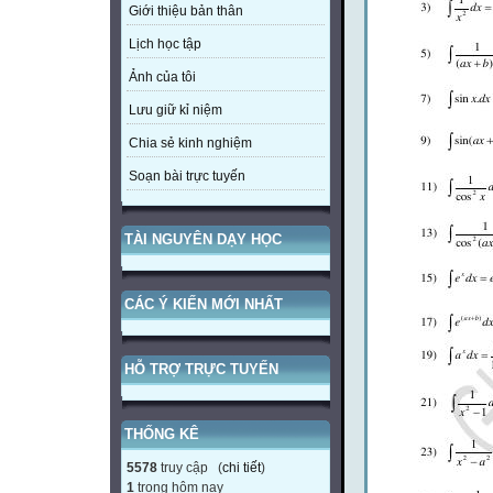
Giới thiệu bản thân
Lịch học tập
Ảnh của tôi
Lưu giữ kỉ niệm
Chia sẻ kinh nghiệm
Soạn bài trực tuyến
TÀI NGUYÊN DẠY HỌC
CÁC Ý KIẾN MỚI NHẤT
HỖ TRỢ TRỰC TUYẾN
THỐNG KÊ
5578
truy cập (
chi tiết
)
1
trong hôm nay