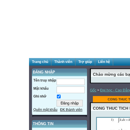
Trang chủ
Thành viên
Trợ giúp
Liên hệ
ĐĂNG NHẬP
Chào mừng các bạ
Tên truy nhập
Mật khẩu
Gốc
>
Đại học - Cao Đẳn
Ghi nhớ
CONG THUC T
CONG THUC TICH
Quên mật khẩu
ĐK thành viên
THÔNG TIN