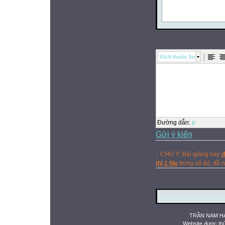
Kích thước font
Đường dẫn
:
p
Gửi ý kiến
↓ CHÚ Ý: Bài giảng này
đ
thị 1 file
trong số đó, đề
TRẦN NAM HẢ
Website được th