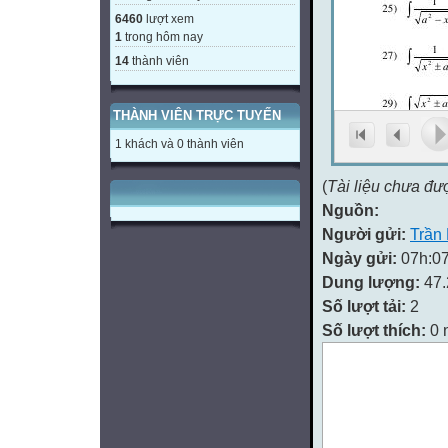
6460
lượt xem
1
trong hôm nay
14
thành viên
THÀNH VIÊN TRỰC TUYẾN
1 khách và 0 thành viên
(
Tài liệu chưa đư
Nguồn:
Người gửi:
Trần
Ngày gửi:
07h:07
Dung lượng:
47
Số lượt tải:
2
Số lượt thích:
0 