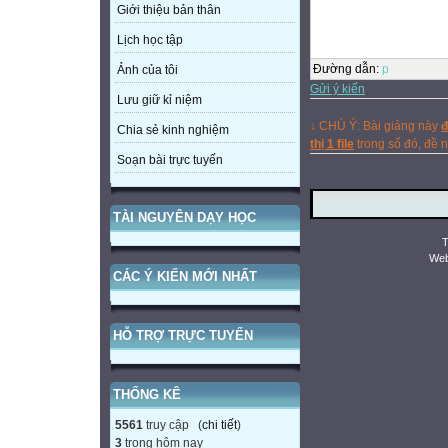
Giới thiệu bản thân
Lịch học tập
Đường dẫn
:
p
Ảnh của tôi
Gửi ý kiến
Lưu giữ kỉ niệm
↓ CHÚ Ý: Bài giảng này
đ
Chia sẻ kinh nghiệm
thị 1 file
trong số đó, đề
Soạn bài trực tuyến
TÀI NGUYÊN DẠY HỌC
T
Web
CÁC Ý KIẾN MỚI NHẤT
HỖ TRỢ TRỰC TUYẾN
THỐNG KÊ
5561
truy cập (
chi tiết
)
3
trong hôm nay