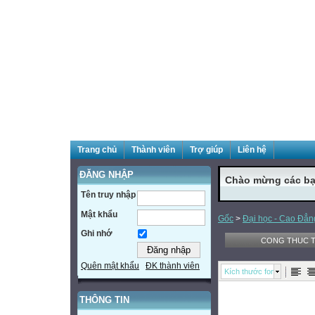
Trang chủ
Thành viên
Trợ giúp
Liên hệ
ĐĂNG NHẬP
Chào mừng các bạ
Tên truy nhập
Mật khẩu
Gốc
>
Đại học - Cao Đẳn
Ghi nhớ
CONG THUC T
Quên mật khẩu
ĐK thành viên
Kích thước font
THÔNG TIN