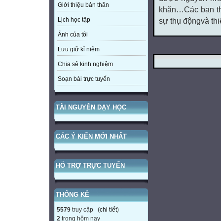
Giới thiệu bản thân
khăn…Các bạn th
Lịch học tập
sự thụ độngvà thiế
Ảnh của tôi
Lưu giữ kỉ niệm
Chia sẻ kinh nghiệm
Soạn bài trực tuyến
TÀI NGUYÊN DẠY HỌC
CÁC Ý KIẾN MỚI NHẤT
HỖ TRỢ TRỰC TUYẾN
THỐNG KÊ
5579
truy cập (
chi tiết
)
2
trong hôm nay