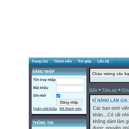
Trang chủ
Thành viên
Trợ giúp
Liên hệ
ĐĂNG NHẬP
Chào mừng các bạ
Tên truy nhập
Mật khẩu
Gốc
>
Tiểu sử
>
Chi
Ghi nhớ
KĨ NĂNG LÀM GIA
Các bạn sinh viê
Quên mật khẩu
ĐK thành viên
khăn…Có rất nhi
không dám làm gia
THÔNG TIN
được nguyên nhân