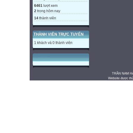
6461
lượt xem
2
trong hôm nay
14
thành viên
THÀNH VIÊN TRỰC TUYẾN
1 khách và 0 thành viên
TRẦN NAM HẢ
Website được th